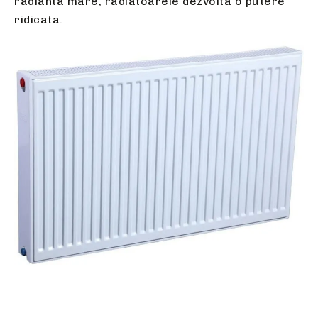
radianta mare, radiatoarele dezvolta o putere
ridicata.