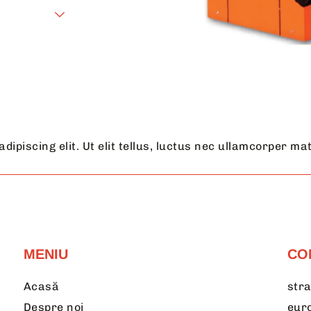
ipiscing elit. Ut elit tellus, luctus nec ullamcorper mat
MENIU
CO
Acasă
stra
Despre noi
eur