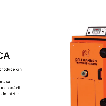
CA
produce din
omasă,
 cercetării
e încălzire.