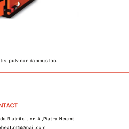
tis, pulvinar dapibus leo.
NTACT
da Bistritei , nr. 4 ,Piatra Neamt
oheat.nt@gmail.com